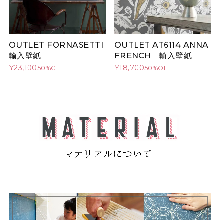
OUTLET AT6114 ANNA
OUTLET FORNASETTI
FRENCH 輸入壁紙
輸入壁紙
¥18,700
¥23,100
50%OFF
50%OFF