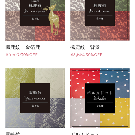
楓鹿紋 金箔鹿
楓鹿紋 背景
¥4,620
¥3,850
30%OFF
30%OFF
雪輪竹
ポルカドット