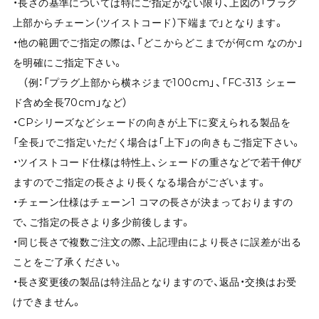
・長さの基準については特にご指定がない限り、上図の「プラグ
上部からチェーン（ツイストコード）下端まで」となります。
・他の範囲でご指定の際は、「どこからどこまでが何cm なのか」
を明確にご指定下さい。
（例：「プラグ上部から横ネジまで100cm」、「FC-313 シェー
ド含め全長70cm」など）
・CPシリーズなどシェードの向きが上下に変えられる製品を
「全長」でご指定いただく場合は「上下」の向きもご指定下さい。
・ツイストコード仕様は特性上、シェードの重さなどで若干伸び
ますのでご指定の長さより長くなる場合がございます。
・チェーン仕様はチェーン1 コマの長さが決まっておりますの
で、ご指定の長さより多少前後します。
・同じ長さで複数ご注文の際、上記理由により長さに誤差が出る
ことをご了承ください。
・長さ変更後の製品は特注品となりますので、返品・交換はお受
けできません。