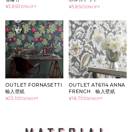
¥3,850
¥3,850
30%OFF
30%OFF
OUTLET AT6114 ANNA
OUTLET FORNASETTI
FRENCH 輸入壁紙
輸入壁紙
¥18,700
¥23,100
50%OFF
50%OFF