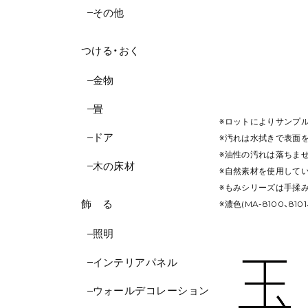
その他
つける・おく
金物
畳
※ロットによりサンプ
ドア
※汚れは水拭きで表面
※油性の汚れは落ちま
木の床材
※自然素材を使用して
※もみシリーズは手揉
飾 る
※濃色(MA-8100
照明
インテリアパネル
ウォールデコレーション