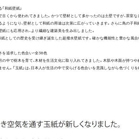
る「和紙壁紙」
で古くから使われてきました。かつて壁材として多かったのは土壁ですが、茶室な
るようになり、壁材として和紙の用途は次第に広がっていきます。さらに鳥の子和
壁紙にも応用され、より繊細な建築美を生み出しました。
築和紙としての歴史を受け継ぎ誕生した超撥水壁紙です。確かな機能性と豊かな風合
さを追求した色合い・全38色
月の中で樹木を育て、木材を生活文化に取り入れてきました。木肌や木面が持つや
ません。「玉紙」は、日本人が生活の中で安らげる色合いを意識しながら色づくりを