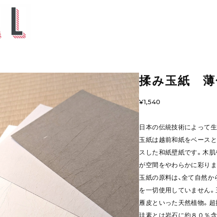
揉み玉紙 薄
¥1,540
日本の伝統技術によって生
玉紙は越前和紙をベースと
スした和紙壁紙です。木肌
が空間をやわらかに彩りま
玉紙の原料は、全て自然か
を一切使用していません。
雁皮といった天然植物。超
珪素とは岩石に約８０％含