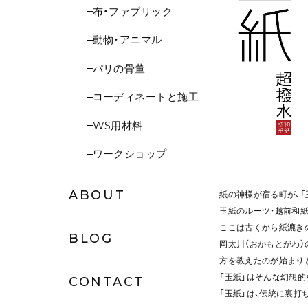
布・ファブリック
動物・アニマル
パリの骨董
コーディネートと施工
WS用材料
ワークショップ
ABOUT
紙の神様が宿る町が、「
玉紙のルーツ・越前和
ここは古くから紙漉きの
BLOG
岡太川（おかもとがわ
方を教えたのが始まり
「玉紙」はそんな幻想
CONTACT
「玉紙」は、伝統に裏打