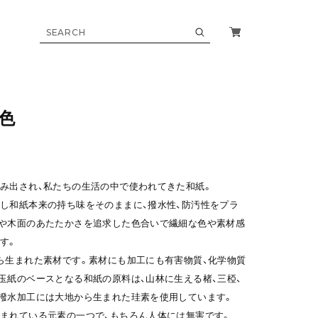
色
み出され、私たちの生活の中で使われてきた和紙。
し和紙本来の持ち味をそのままに、撥水性、防汚性をプラ
や木面のあたたかさを追求した色合いで繊細な色や素材感
す。
ら生まれた素材です。素材にも加工にも有害物質、化学物質
玉紙のベースとなる和紙の原料は、山林に生える楮、三椏、
撥水加工には大地から生まれた珪素を使用しています。
まれている元素の一つで、もちろん人体には無害です。