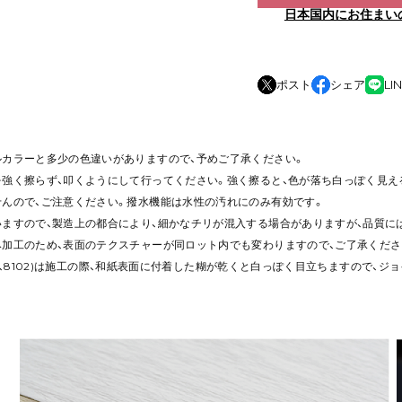
日本国内にお住まい
ポスト
シェア
LI
ルカラーと多少の色違いがありますので、予めご了承ください。
を強く擦らず、叩くようにして行ってください。強く擦ると、色が落ち白っぽく見え
せんので、ご注意ください。撥水機能は水性の汚れにのみ有効です。
いますので、製造上の都合により、細かなチリが混入する場合がありますが、品質に
み加工のため、表面のテクスチャーが同ロット内でも変わりますので、ご了承くださ
、8101、8102)は施工の際、和紙表面に付着した糊が乾くと白っぽく目立ちますので