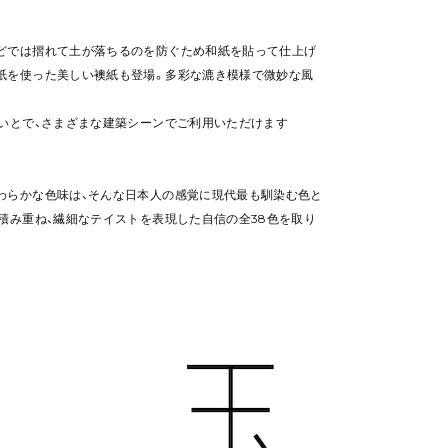
どでは摺れて土が落ちるのを防ぐため和紙を貼って仕上げ
紙を使った美しい襖紙も登場。多彩な漉き模様で微妙な風
いとで、さまざまな建築シーンでご利用いただけます
わらかな色味は、そんな日本人の感覚に現代最も馴染む色と
積み重ね、繊細なテイストを表現した自信の全38色を取り