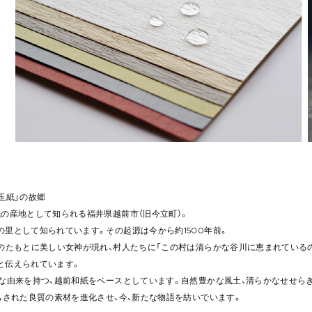
玉紙」の故郷
紙の産地として知られる福井県越前市（旧今立町）。
里として知られています。その起源は今から約1500年前。
）のたもとに美しい女神が現れ、村人たちに「この村は清らかな谷川に恵まれている
と伝えられています。
的な由来を持つ、越前和紙をベースとしています。自然豊かな風土、清らかなせせら
ちされた良質の素材を進化させ、今、新たな物語を紡いでいます。