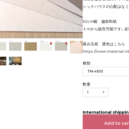
シックハウスの心配はなく
92cm幅 越前和紙
１mから販売可能です。必
揉み玉紙 濃色はこちら
https://www.material-i
種類
数量
International shippin
Add to car