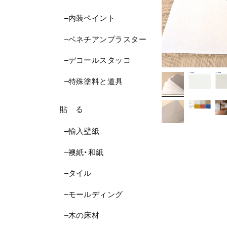
内装ペイント
ベネチアンプラスター
デコールスタッコ
特殊塗料と道具
貼 る
輸入壁紙
襖紙・和紙
タイル
モールディング
木の床材