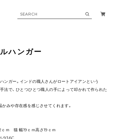
オルハンガー
ハンガー。インドの職人さんがロートアイアンという
手法で、 ひとつひとつ職人の手によって叩かれて作られた
温かみや存在感を感じさせてくれます。
。
2ｃｍ 猫 幅19ｃｍ高さ19ｃｍ
I-936C