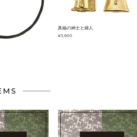
真鍮の紳士と婦人
¥5,600
ー
EMS