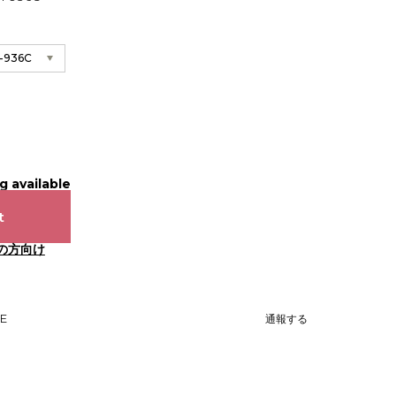
g available
t
の方向け
NE
通報する