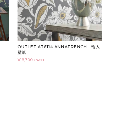
OUTLET AT6114 ANNAFRENCH 輸入
壁紙
¥18,700
50%OFF