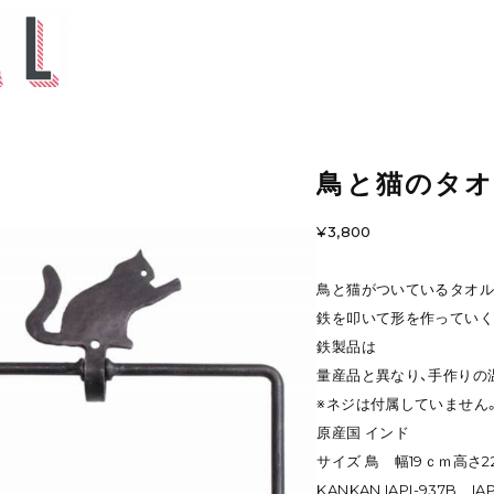
鳥と猫のタ
¥3,800
鳥と猫がついているタオル
鉄を叩いて形を作っていく
鉄製品は
量産品と異なり、手作りの
※ネジは付属していません
原産国 インド
サイズ 鳥 幅19ｃｍ高さ2
KANKAN IAPI-937B IAP