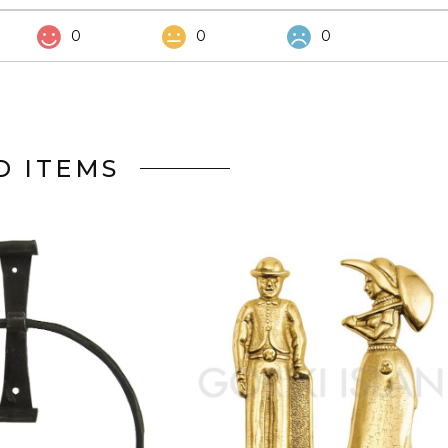
0
0
0
D ITEMS