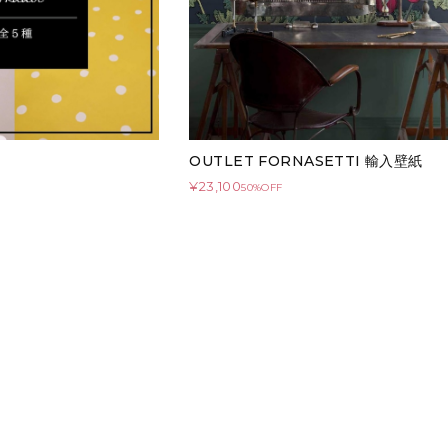
OUTLET FORNASETTI 輸入壁紙
¥23,100
50%OFF