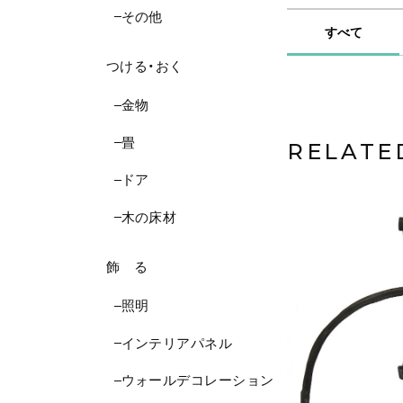
その他
すべて
つける・おく
金物
畳
RELATE
ドア
木の床材
飾 る
照明
インテリアパネル
ウォールデコレーション