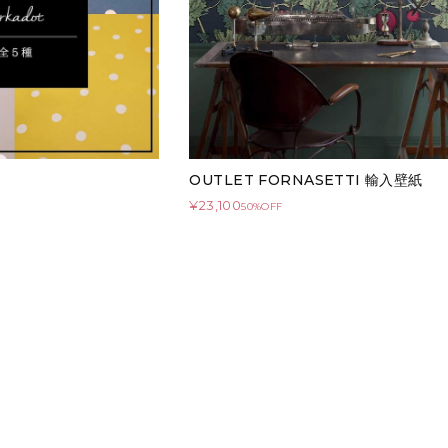
OUTLET FORNASETTI 輸入壁紙
¥23,100
50%OFF