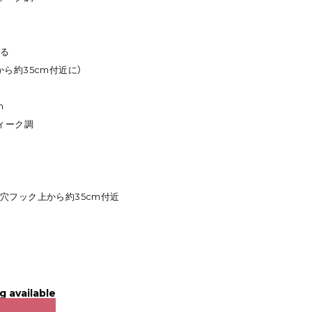
いる
ら約35cm付近に）
m
ィーク調
穴フック上から約35cm付近
g available