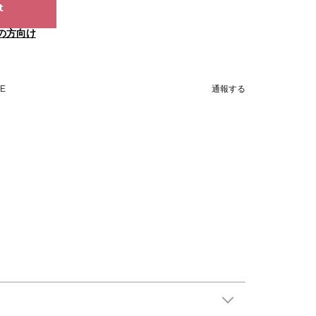
t
の方向け
NE
通報する