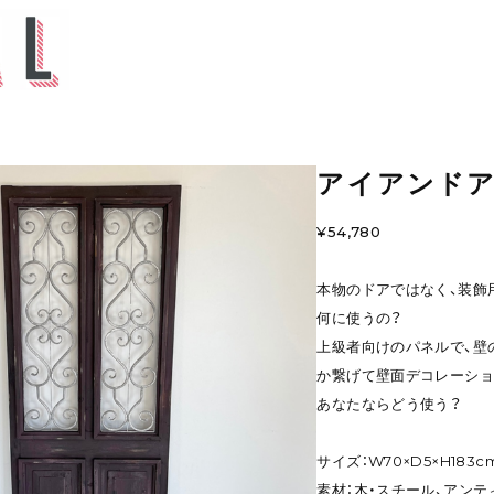
アイアンド
¥54,780
本物のドアではなく、装飾
何に使うの？
上級者向けのパネルで、壁
か繋げて壁面デコレーショ
あなたならどう使う？
サイズ：W70×D5×H183c
素材：木・スチール、アンテ