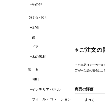
その他
つける・おく
金物
畳
ドア
※ご注文の
木の床材
この商品はメーカー在
飾 る
万が一欠品の場合はご
照明
商品の評価
インテリアパネル
ウォールデコレーション
すべて