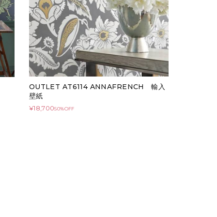
OUTLET AT6114 ANNAFRENCH 輸入
壁紙
¥18,700
50%OFF