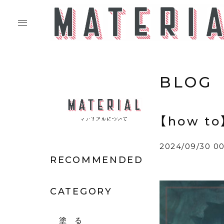
BLOG
【how 
2024/09/30 00
RECOMMENDED
CATEGORY
塗 る