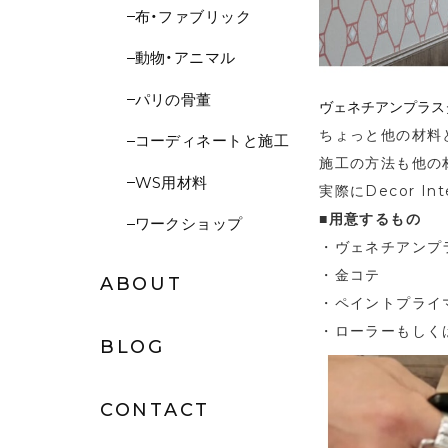
布・ファブリック
動物・アニマル
パリの骨董
ヴェネチアンプラス
ちょっと他の材料
コーディネートと施工
施工の方法も他の
WS用材料
実際にDecor I
■用意するもの
ワークショップ
・ヴェネチアンプ
・金コテ
ABOUT
ペイントプライ
・
・ローラーもしく
BLOG
CONTACT