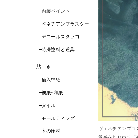
内装ペイント
ベネチアンプラスター
デコールスタッコ
特殊塗料と道具
貼 る
輸入壁紙
襖紙・和紙
タイル
モールディング
ヴェネチアンプラ
木の床材
質感を作り出す「