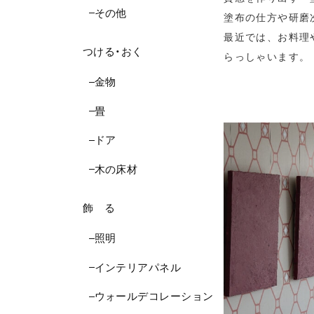
その他
塗布の仕方や研磨
最近では、お料理
つける・おく
らっしゃいます。
金物
畳
ドア
木の床材
飾 る
照明
インテリアパネル
ウォールデコレーション