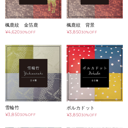
楓鹿紋 金箔鹿
楓鹿紋 背景
¥4,620
¥3,850
30%OFF
30%OFF
雪輪竹
ポルカドット
¥3,850
¥3,850
30%OFF
30%OFF