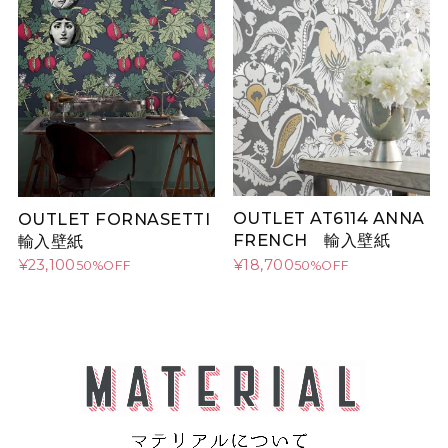
OUTLET AT6114 ANNA
OUTLET FORNASETTI
FRENCH 輸入壁紙
輸入壁紙
¥18,700
¥23,100
50%OFF
50%OFF