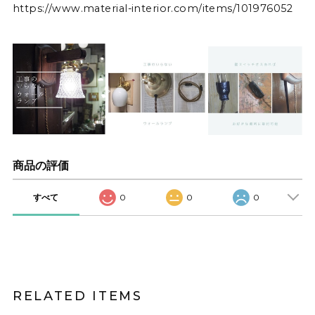
https://www.material-interior.com/items/101976052
商品の評価
すべて
0
0
0
RELATED ITEMS