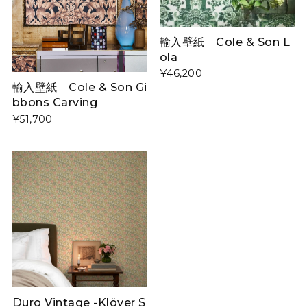
輸入壁紙 Cole & Son L
ola
¥46,200
輸入壁紙 Cole & Son Gi
bbons Carving
¥51,700
Duro Vintage -Klöver S