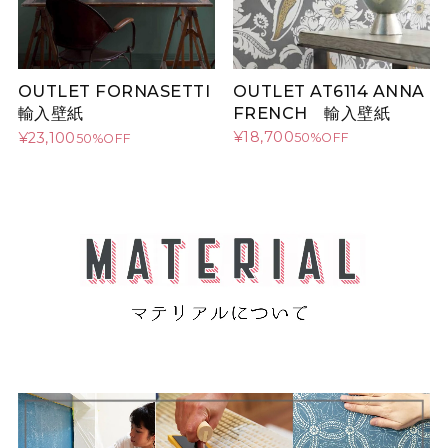
OUTLET AT6114 ANNA
OUTLET FORNASETTI
FRENCH 輸入壁紙
輸入壁紙
¥18,700
¥23,100
50%OFF
50%OFF