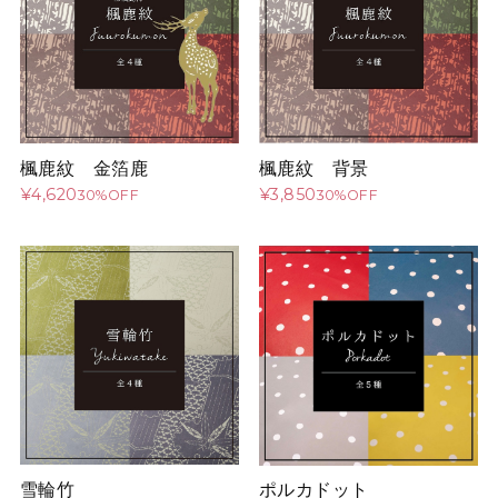
楓鹿紋 金箔鹿
楓鹿紋 背景
¥4,620
¥3,850
30%OFF
30%OFF
雪輪竹
ポルカドット