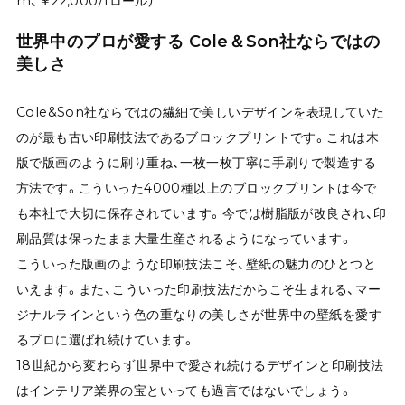
m、￥22,000/1ロール）
世界中のプロが愛する Cole＆Son社ならではの
美しさ
Cole&Son社ならではの繊細で美しいデザインを表現していた
のが最も古い印刷技法であるブロックプリントです。これは木
版で版画のように刷り重ね、一枚一枚丁寧に手刷りで製造する
方法です。こういった4000種以上のブロックプリントは今で
も本社で大切に保存されています。今では樹脂版が改良され、印
刷品質は保ったまま大量生産されるようになっています。
こういった版画のような印刷技法こそ、壁紙の魅力のひとつと
いえます。また、こういった印刷技法だからこそ生まれる、マー
ジナルラインという色の重なりの美しさが世界中の壁紙を愛す
るプロに選ばれ続けています。
18世紀から変わらず世界中で愛され続けるデザインと印刷技法
はインテリア業界の宝といっても過言ではないでしょう。