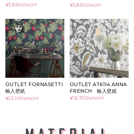
¥3,850
¥3,850
30%OFF
30%OFF
OUTLET AT6114 ANNA
OUTLET FORNASETTI
FRENCH 輸入壁紙
輸入壁紙
¥18,700
¥23,100
50%OFF
50%OFF