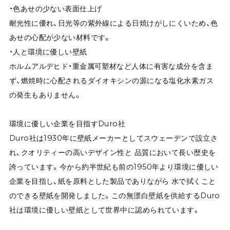
・色あせの少ない表面仕上げ
耐光性に優れ、日光等の紫外線による日焼けがしにくいため、色
あせの心配が少ない材料です。
・人と環境に優しい壁紙
ホルムアルデヒド・重金属可塑材など人体に有害な成分を含ま
ず、燃焼時に心配されるダイオキシンの源になる塩化水素ガス
の発生もありません。
環境に優しい企業を目指すDuro社
Duro社は1930年に壁紙メーカーとしてスウェーデンで設立さ
れ、クオリティーの高いデザイン性と 品質において長い歴史を
誇っています。今から約半世紀も前の1950年より環境に優しい
企業を目指し、紙を原料とした製品でありながら 水で拭くこと
のできる壁紙を開発しました。この無漂白壁紙を供給するDuro
社は環境に優しい壁紙として世界中に認められています。