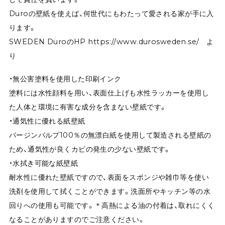
Duroの壁紙を使えば、何世代にもわたって愛される家が手に入
ります。
SWEDEN DuroのHP
https://www.durosweden.se/
よ
り
・無公害塗料を使用した印刷インク
塗料には水性顔料を用い、表面仕上げも水性ラッカーを使用し
た人体と環境に有害な成分を含まない壁紙です。
・通気性に優れる紙壁紙
バージンパルプ100％の無漂白紙を使用して製造される壁紙の
ため、通気性が良くカビの発生の少ない壁紙です。
・水拭き可能な紙壁紙
耐水性に優れた壁紙ですので、表面をスポンジや雑巾等を使い
洗剤を使用して拭くことができます。洗面所やキッチン等の水
回りへの使用も可能です。＊高熱による油の付着は、取れにくく
なることがありますのでご注意ください。