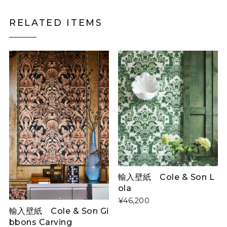
RELATED ITEMS
輸入壁紙 Cole & Son L
ola
¥46,200
輸入壁紙 Cole & Son Gi
bbons Carving