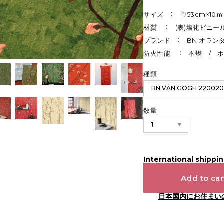
サイズ ： 巾53cm×10
材質 ： (表)塩化ビニー
ブランド ： BN オラン
防火性能 ： 不燃 / 
種類
数量
International shippin
Add to car
日本国内にお住まい