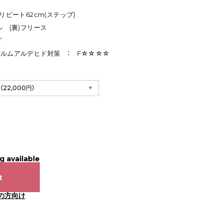
ｍリピート62cm(ステップ)
ル (裏)フリース
ダ
ホルムアルデヒド対策 ： F☆☆☆☆
g available
t
の方向け