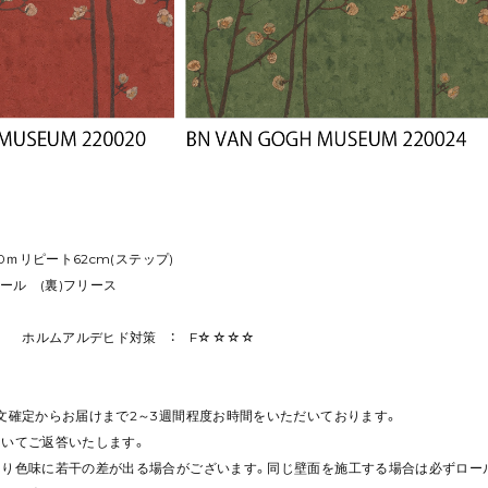
10ｍリピート62cm(ステップ)
ニール (裏)フリース
/ ホルムアルデヒド対策 ： F☆☆☆☆
注文確定からお届けまで2～3週間程度お時間をいただいております。
ついてご返答いたします。
より色味に若干の差が出る場合がございます。同じ壁面を施工する場合は必ずロー