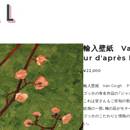
輸入壁紙 Van 
ur d'après
¥22,000
輸入壁紙 Van Gogh Prunie
ゴッホの有名作品の『ジャ
これは皆さんもご存知の歌
絵画の一部、梅の花がモチ
ゴッホのこだわりと情熱
い。