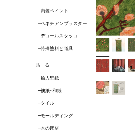
内装ペイント
ベネチアンプラスター
デコールスタッコ
特殊塗料と道具
貼 る
輸入壁紙
襖紙・和紙
タイル
モールディング
木の床材