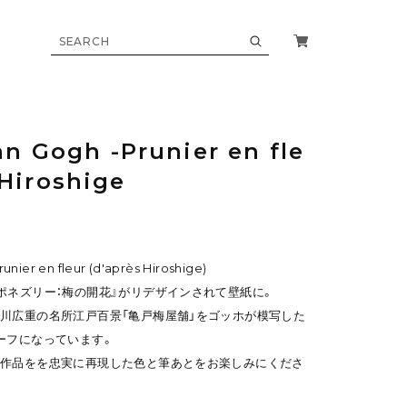
Gogh -Prunier en fle
 Hiroshige
r en fleur (d'après Hiroshige)
ポネズリー：梅の開花』がリデザインされて壁紙に。
川広重の名所江戸百景「亀戸梅屋舗」をゴッホが模写した
ーフになっています。
の作品をを忠実に再現した色と筆あとをお楽しみにくださ