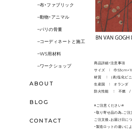
布・ファブリック
動物・アニマル
パリの骨董
コーディネートと施工
WS用材料
商品詳細・注意事項
ワークショップ
サイズ ： 巾53cm×
材質 ： (表)塩化ビ
ABOUT
生産国 ： オランダ
防火性能 ： 不燃 
BLOG
※ご注意ください※
・取り寄せ品の為、ご
ご注文後、お届け日に
CONTACT
・製造ロットの違いに