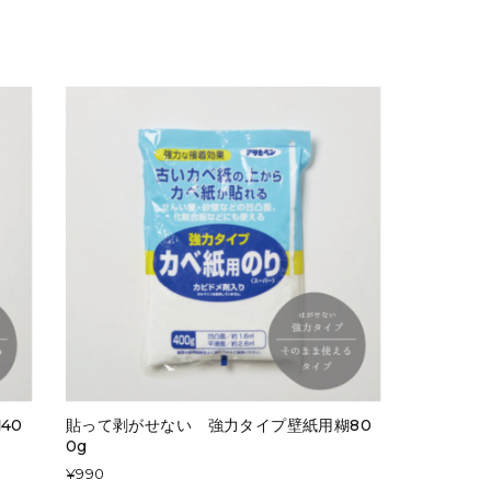
40
貼って剥がせない 強力タイプ壁紙用糊80
0g
¥990