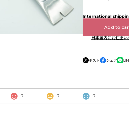
International shippin
Add to car
日本国内にお住まい
ポスト
シェア
LI
0
0
0