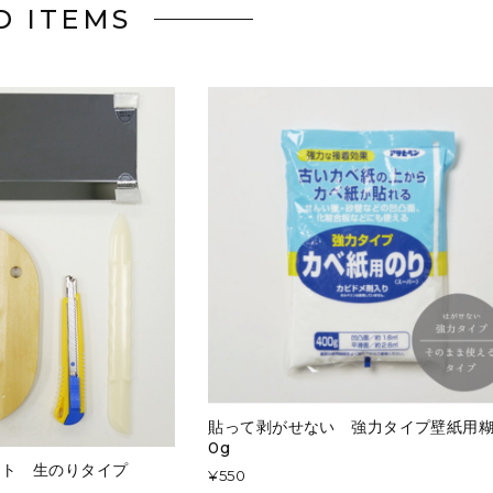
D ITEMS
貼って剥がせない 強力タイプ壁紙用糊
0g
ット 生のりタイプ
¥550