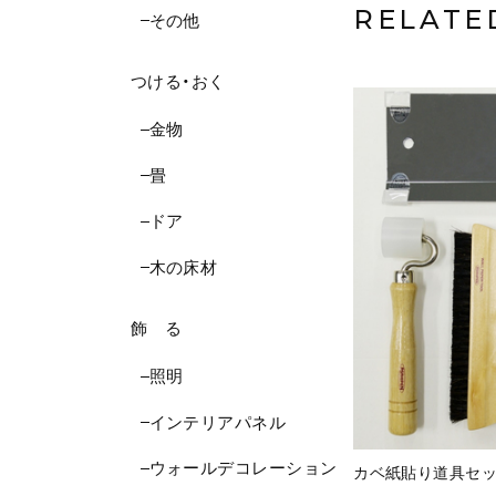
RELATE
その他
つける・おく
金物
畳
ドア
木の床材
飾 る
照明
インテリアパネル
ウォールデコレーション
カベ紙貼り道具セ