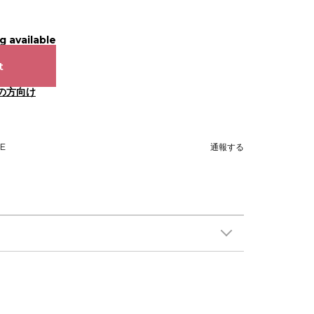
g available
t
の方向け
NE
通報する