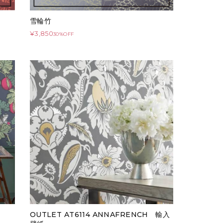
雪輪竹
¥3,850
30%OFF
OUTLET AT6114 ANNAFRENCH 輸入