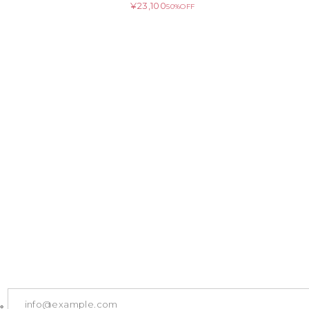
¥23,100
50%OFF
。