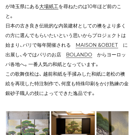
が埼玉県にある
大場紙工
を尋ねたのは10年ほど前のこ
と。
日本の古き良き伝統的な内装建材としての襖をより多く
の方に選んでもらいたいという思いからプロジェクトは
始まり、パリで毎年開催される
MAISON &OBJET
に
出展し、今ではパリのお店
BOLANDO
からヨーロッ
パ各地へ。一番人気の和紙となっています。
この歌舞伎松は、 越前和紙を手揉みした和紙に老松の襖
絵を再現した特注制作で、何度も特殊印刷をかけ熟練の金
銀砂子職人の技によってできた逸品です。