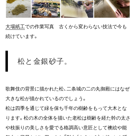
大場紙工
での作業写真 古くから変わらない技法で今も
続けています。
松と金銀砂子。
歌舞伎の背景に描かれた松、二条城の二の丸御殿にはなぜ
大きな松が描かれているのでしょう。
松は四季を通じて緑を保ち千年の樹齢をもって大木とな
ります。松の木の全体を描いた老松は樹齢を経た幹の太さ
や枝振りの美しさを愛でる格調高い意匠として襖絵や能