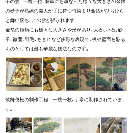
子の雲。一粒一粒、幾重にも重なった様々な大きさの金銀
の砂子が熟練の職人が手に持つ竹筒より金箔がひらひら
と舞い落ち、この雲が描かれます。
金箔の種類にも様々な大きさや形があり、大石、小石、砂
子、微塵、野毛、ちぎれなど多彩な表現で、襖や壁面を彩る
ものとしては最も華麗な技法なのです。
歌舞伎松の制作工程 一枚一枚、丁寧に制作されていま
す。