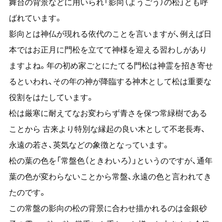
舞台の背景などに用いられ「影向（ようごう）の松」とも呼
ばれています。
影向とは神仏が現れる依代のことを言いますが、例えば日
本ではお正月に門松を立てて神様を迎える習わしがあり
ますよね。年の初め家ごとにたてる門松は神霊を招き寄せ
るといわれ、その年の神が降臨する神木として松は重要な
役割をはたしています。
松は厳寒に耐えてなお変わらず青さを保つ常緑樹である
ことから 古来より特別な縁起の良い木として不老長寿、
永遠の若さ、英気などの象徴となっています。
松の葉の色を「常盤色（ときわいろ）」というのですが、通年
葉の色が変わらないことから常盤、永遠の色と言われてき
たのです。
この常盤の影向の松の背景に合わせ描かれるのは金銀砂