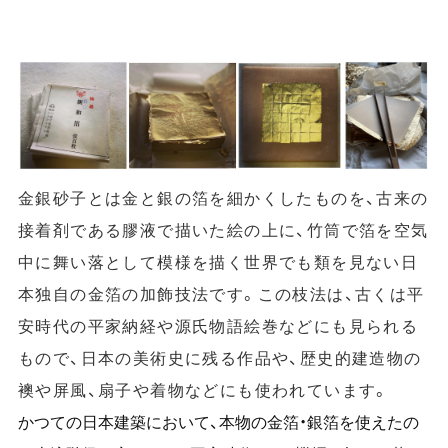
金銀砂子とは金と銀の箔を細かくしたものを、古来の
接着剤である膠液で描いた絵の上に、竹筒で箔を空気
中に舞い落として模様を描く世界でも類を見ない日
本独自の金箔の加飾技法です。この枝法は、古くは平
安時代の平家納経や源氏物語絵巻などにも見られる
もので、日本の美術史に残る作品や、歴史的建造物の
襖や屏風、扇子や着物などにも使われています。
かつての日本建築において、本物の金箔・銀箔を使えたの