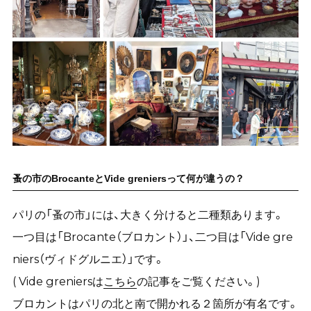
蚤の市のBrocanteとVide greniersって何が違うの？
パリの「蚤の市」には、大きく分けると二種類あります。
一つ目は「Brocante（ブロカント）」、二つ目は「Vide gre
niers（ヴィドグルニエ）」です。
( Vide greniersは
こちら
の記事をご覧ください。)
ブロカントはパリの北と南で開かれる２箇所が有名です。