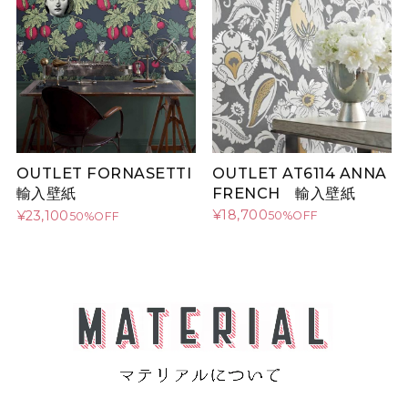
OUTLET AT6114 ANNA
OUTLET FORNASETTI
FRENCH 輸入壁紙
輸入壁紙
¥18,700
¥23,100
50%OFF
50%OFF