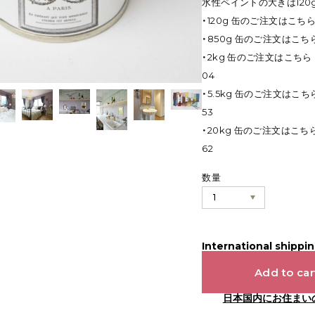
水性ペイントの大きは120g、
・120g 缶のご注文はこ
・850g 缶のご注文はこ
・2kg 缶のご注文はこ
04
・5.5kg 缶のご注文はこ
53
・20kg 缶のご注文はこ
62
数量
International shippin
Add to car
日本国内にお住まい