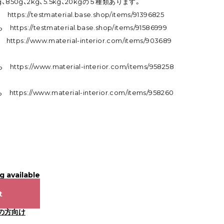
850g、2kg、5.5kg、20kgの５種類あります。
ちら
https://testmaterial.base.shop/items/91396825
ちら
https://testmaterial.base.shop/items/91586999
ちら
https://www.material-interior.com/items/903689
ちら
https://www.material-interior.com/items/958258
ちら
https://www.material-interior.com/items/958260
g available
t
の方向け