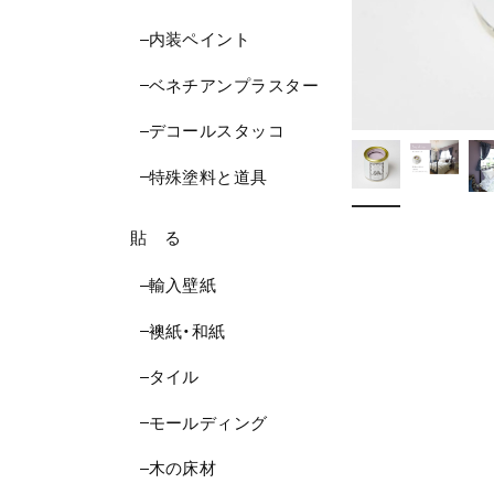
内装ペイント
ベネチアンプラスター
デコールスタッコ
特殊塗料と道具
貼 る
輸入壁紙
襖紙・和紙
タイル
モールディング
木の床材