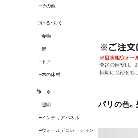
その他
つける・おく
金物
畳
ドア
木の床材
飾 る
パリの色。
照明
インテリアパネル
ウォールデコレーション