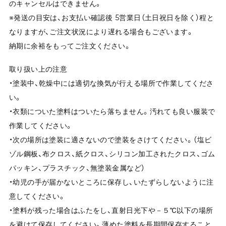
のキャンセルはできません。
※発送の目安は、お支払い確認後 5営業日（土日祝日を除く）程と
なりますが、ご注文状況により遅れる場合もございます。
納期に余裕をもってご注文ください。
取り扱い上の注意
・塗装中、乾燥中には適切な換気が行える場所で作業してくださ
い。
・衣類についた塗料はついたら落ちません。汚れても良い服装で
作業してください。
・次の場所は塗装に適さないので塗装をさけてください。（塩ビ
ゾル鋼板、布クロス、紙クロス、シリコン加工されたクロス、ゴム
パッキン、プラスチック、無塗装金属など）
・幼児の手が届かないところに保存し、いたずらしないように注
意してください。
・塗料が残った場合はふたをし、直射日光下や－５℃以下の場所
を避けて保存してください。薄めた塗料を長期間保存すること