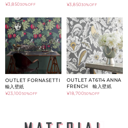
¥3,850
¥3,850
30%OFF
30%OFF
OUTLET AT6114 ANNA
OUTLET FORNASETTI
FRENCH 輸入壁紙
輸入壁紙
¥18,700
¥23,100
50%OFF
50%OFF