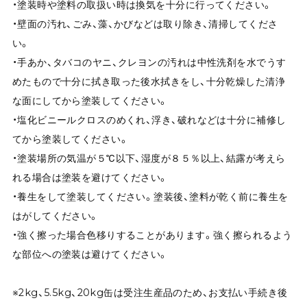
・塗装時や塗料の取扱い時は換気を十分に行ってください。
・壁面の汚れ、ごみ、藻、かびなどは取り除き、清掃してくださ
い。
・手あか、タバコのヤニ、クレヨンの汚れは中性洗剤を水でうす
めたもので十分に拭き取った後水拭きをし、十分乾燥した清浄
な面にしてから塗装してください。
・塩化ビニールクロスのめくれ、浮き、破れなどは十分に補修し
てから塗装してください。
・塗装場所の気温が５℃以下、湿度が８５％以上、結露が考えら
れる場合は塗装を避けてください。
・養生をして塗装してください。塗装後、塗料が乾く前に養生を
はがしてください。
・強く擦った場合色移りすることがあります。強く擦られるよう
な部位への塗装は避けてください。
※2kg、5.5kg、20kg缶は受注生産品のため、お支払い手続き後