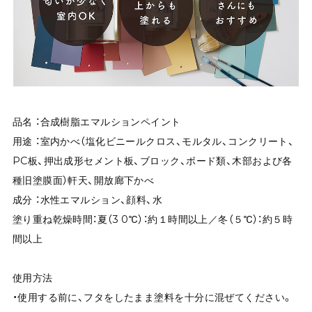
品名 ：合成樹脂エマルションペイント
用途 ：室内かべ（塩化ビニールクロス、モルタル、コンクリート、
PC板、押出成形セメント板、ブロック、ボード類、木部および各
種旧塗膜面）軒天、開放廊下かべ
成分 ：水性エマルション、顔料、水
塗り重ね乾燥時間：夏（3 0℃）：約１時間以上／冬（５℃）：約５時
間以上
使用方法
・使用する前に、フタをしたまま塗料を十分に混ぜてください。