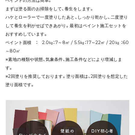
ペイントの方法は簡単。
まずは塗る面のお掃除をして、養生をします。
ハケとローラーで一度塗りしたあと、しっかり乾かし、二度塗り
して養生を剥がせばできあがり。最初はペイント施工セットを
おすすめしています。
ペイント面積 ： 2.0㎏：7～8㎡ / 5.5㎏：17～22㎡ / 20㎏ ：60
～80㎡
※素地の種類や状態、気象条件、施工条件などにより増減しま
す。
※2回塗りを推奨しております。塗り面積は、2回塗りを想定した
塗り面積です。