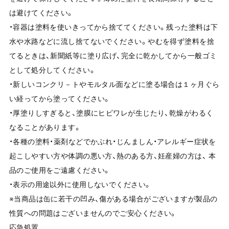
は避けてください。
・容器は塗料を使いきってから捨ててください。残った塗料は下
水や水路などに流し捨てないでください。やむを得ず塗料を捨
てるときは、新聞紙等に塗り広げ、完全に乾かしてから一般ゴミ
として処分してください。
・新しいコンクリ－トやモルタル面などに塗る場合は１ヶ月ぐら
い経ってから塗ってください。
・厚塗りしすぎると、塗膜にヒビワレが生じたり、乾燥がわるく
なることがあります。
・各種の塗料・薬剤などでかぶれ・じんましん・アレルギー症状を
起こしやすい方や体調の悪い方、熱のある方、妊産婦の方は、 本
品のご使用をご遠慮ください。
・表示の用途以外に使用しないでください。
※当商品は缶に若干の凹み、傷がある場合がございますが製品の
性質への問題はございませんのでご安心ください。
応急処置