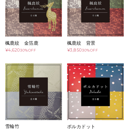
楓鹿紋 金箔鹿
楓鹿紋 背景
¥4,620
¥3,850
30%OFF
30%OFF
雪輪竹
ポルカドット