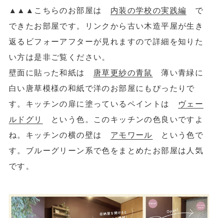
▲
▲
▲こちらのお部屋は
内装の学校の実践編
で
できたお部屋です。リンクから古い木造平屋が生き
返るビフォーアフターが見れますので詳細を知りた
い方は是非ご覧ください。
壁面に貼った和紙は
唐草更紗の青鼠
薄い青緑に
白い唐草模様の和紙で洋のお部屋にもぴったりで
す。キッチンの扉に塗っているペイントは
ヴェー
ルドグリ
という色。このキッチンの色良いですよ
ね。キッチンの横の壁は
アモワール
という色で
す。ブルーグリーン系で色をまとめたお部屋は人気
です。