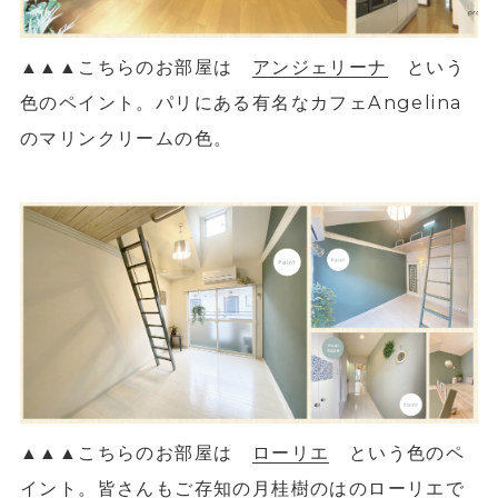
▲
▲
▲こちらのお部屋は
アンジェリーナ
という
Angelina
色のペイント。パリにある有名なカフェ
のマリンクリームの色
。
▲
▲
▲こちらのお部屋は
ローリエ
という色のペ
イント。皆さんもご存知の月桂樹のはのローリエで