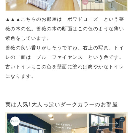
▲
▲
▲こちらのお部屋は
ボワドローズ
という薔
薇の木の色。薔薇の木の断面はこの色のような薄い
紫色をしています。
薔薇の良い香りがしそうですね。右上の写真、トイ
レの一面は
ブルーファイヤンス
という色です。
古いトイレもこの色を壁面に塗れば爽やかなトイレ
になります。
実は人気！大人っぽいダークカラーのお部屋