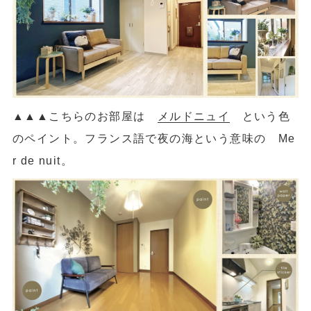
▲
▲
▲こちらのお部屋は
メルドニュイ
という色
のペイント。フランス語で
夜の海という意味の
Me
r de nuit。