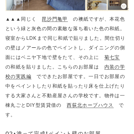
▲
▲
▲同じく
毘沙門亀甲
の襖紙ですが、本花色
という緑と灰色の間の素敵な落ち着いた色の和紙。
寝室からLDKまで同じ和紙で貼りました。間仕切り
の壁はノアールの色でペイントし、ダイニングの側
面にはベニヤ下地で壁をたて、その上に
菊七宝
の和紙を貼りました。こちらのお部屋は
内装の学
校の実践編
でできたお部屋です。一日でお部屋の
中をペイントしたり和紙を貼ったり床を仕上げたり
する大家さんと不動産屋さんの学校です。物件は一
棟丸ごとDIY型賃貸借の
西荻北ホープハウス
で
す。
02・塗って完成！ペイント壁のお部屋