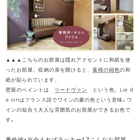
▲
▲
▲こちらのお部屋は隠れアクセントに和紙を使
ったお部屋。収納の扉を開けると、
葉桜の紺色
の和
紙が貼られています。
Lie d
壁面のペイントは
リードヴァン
という色。
e vinはフランス語でワインの澱の色という意味。ワ
インの似合う大人な雰囲気のお部屋ができるお色で
す。
番外編・出会えればラッキー！？こんなお部屋