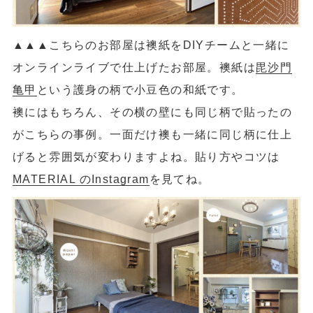
▲
▲
▲こちらのお部屋は襖紙をDIYチームと一緒に
オンラインライブで仕上げたお部屋。襖紙は
毘沙門
亀甲
という護身の柄で小豆色の和紙です。
襖にはもちろん、その横の壁にも同じ柄で貼ったの
がこちらの事例。一面だけ襖も一緒に同じ柄に仕上
げると雰囲気が変わりますよね。貼り方やコツは
MATERIAL のInstagram
を見てね。