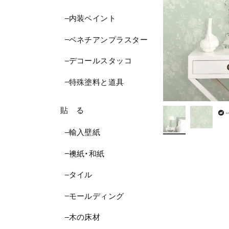
内装ペイント
ベネチアンプラスター
デコールスタッコ
特殊塗料と道具
貼 る
輸入壁紙
襖紙・和紙
タイル
モールディング
木の床材