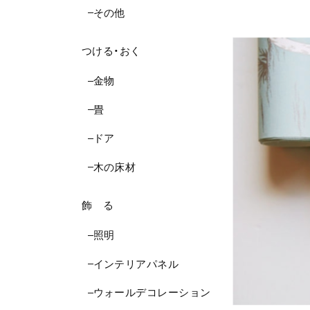
その他
つける・おく
金物
畳
ドア
木の床材
飾 る
照明
インテリアパネル
ウォールデコレーション