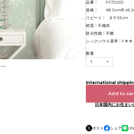
品番 ： FG70202
規格 ： 68.5cm巾x8.
リピート ： タテ53cm
材質 ： 不織布
防火性能 ： 不燃
シックハウス基準 ： F☆
数量
International shippin
Add to car
日本国内にお住まい
ポスト
シェア
LI