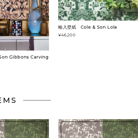
輸入壁紙 Cole & Son Lola
¥46,200
on Gibbons Carving
EMS