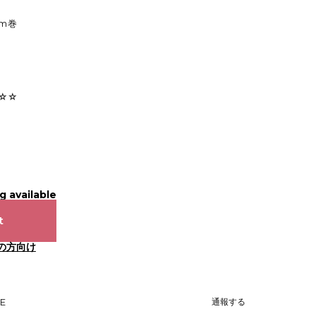
2m巻
☆☆☆
g available
t
の方向け
NE
通報する