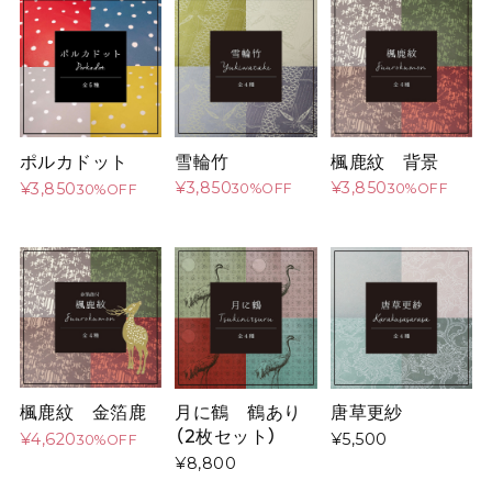
楓鹿紋 背景
雪輪竹
ポルカドット
¥3,850
¥3,850
¥3,850
30%OFF
30%OFF
30%OFF
楓鹿紋 金箔鹿
月に鶴 鶴あり
唐草更紗
（2枚セット）
¥4,620
¥5,500
30%OFF
¥8,800