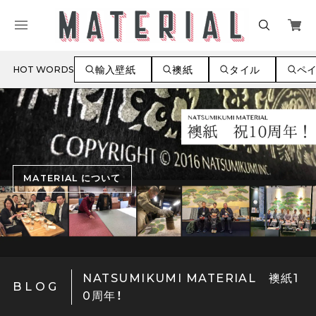
輸入壁紙
襖紙
タイル
ペ
HOT WORDS
MATERIAL について
NATSUMIKUMI MATERIAL 襖紙1
BLOG
0周年！