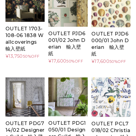
OUTLET 1703-
OUTLET PJD6
OUTLET PJD6
108-06 1838 W
001/02 John D
000/01 John D
allcoverings
erian 輸入壁
erian 輸入壁
輸入壁紙
紙
紙
¥13,750
50%OFF
¥17,600
¥17,600
50%OFF
50%OFF
OUTLET PDG1
OUTLET PDG7
OUTLET PCL7
050/01 Design
14/02 Designer
018/02 Christia