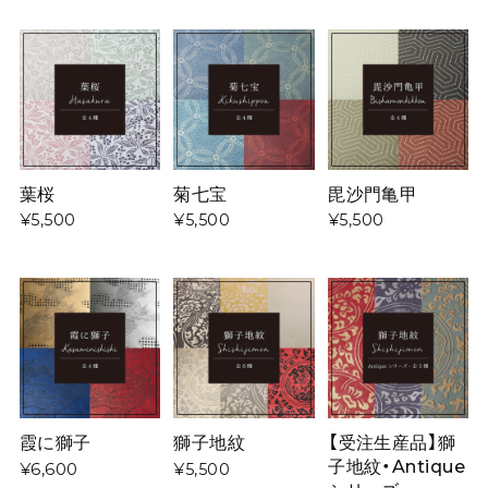
葉桜
菊七宝
毘沙門亀甲
¥5,500
¥5,500
¥5,500
霞に獅子
獅子地紋
【受注生産品】獅
子地紋・Antique
¥6,600
¥5,500