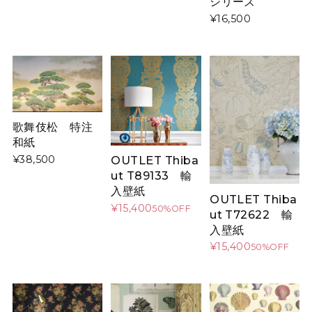
シリーズ
¥16,500
歌舞伎松 特注
和紙
¥38,500
OUTLET Thiba
ut T89133 輸
入壁紙
OUTLET Thiba
¥15,400
50%OFF
ut T72622 輸
入壁紙
¥15,400
50%OFF