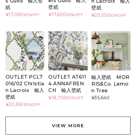
ers Guild 輸入
s Guild 輸入壁
n Lacroix 輸入
壁紙
紙
壁紙
¥17,600
¥17,050
50%OFF
¥20,350
50%OFF
50%OFF
OUTLET PCL7
OUTLET AT611
輸入壁紙 MOR
016/02 Christia
4 ANNAFREN
RIS&Co. Lemo
n Lacroix 輸入
CH 輸入壁紙
n Tree
壁紙
¥18,700
¥35,640
50%OFF
¥20,350
50%OFF
VIEW MORE